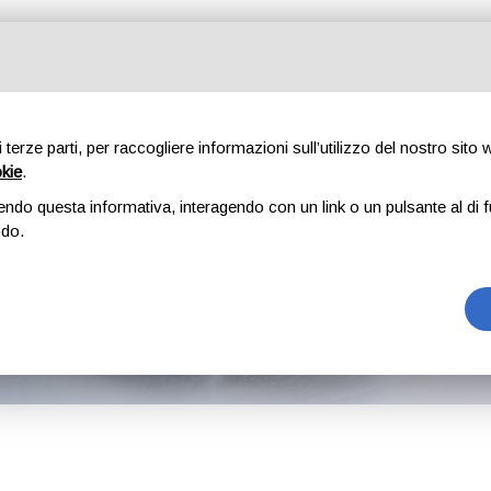
Azienda
Servizi di pulizia
Servizi Extra
Testim
di terze parti, per raccogliere informazioni sull’utilizzo del nostro sito
okie
.
lienti ci richiedono
endo questa informativa, interagendo con un link o un pulsante al di f
odo.
per la cura e l'igien
Sempre più clienti ci richiedono forniture di materiale per la cura e