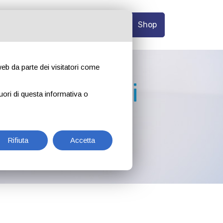
onianze
Blog
Contatti
Shop
 web da parte dei visitatori come
 forniture di
uori di questa informativa o
e personale
Rifiuta
Accetta
 l'igiene personale