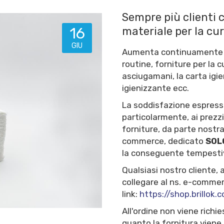
Sempre più clienti c
16
materiale per la cura
GIU
Aumenta continuamente il 
routine, forniture per la 
asciugamani, la carta igien
igienizzante ecc.
La soddisfazione espressa d
particolarmente, ai prezzi
forniture, da parte nostra
commerce, dedicato
SOLO
la conseguente tempest
Qualsiasi nostro cliente, a
collegare al ns. e-commer
link:
https://shop.brillok.c
All'ordine non viene rich
quanto la fornitura viene, 