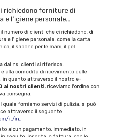
i richiedono forniture di
 e l'igiene personale...
numero di clienti che ci richiedono, di
cura e l'igiene personale, come la carta
ica, il sapone per le mani, il gel
ai ns. clienti si riferisce,
 e alla comodità di ricevimento delle
, in quanto attraverso il nostro e-
 ai nostri clienti
, riceviamo l'ordine con
iva consegna.
l quale forniamo servizi di pulizia, si può
ce attraverso il seguente
om/it/in...
iesto alcun pagamento, immediato, in
in seguito, inserita in fattura, con le